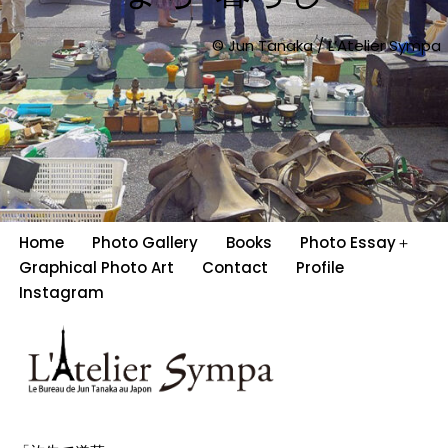
© Jun Tanaka / L’Atelier Sympa
Home
Photo Gallery
Books
Photo Essay＋
Graphical Photo Art
Contact
Profile
Instagram