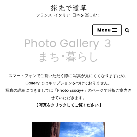
フランス･イタリア･日本を 楽しむ！
コ
ン
Menu
テ
ン
Photo Gallery ３
ツ
まち･暮らし
へ
ス
キ
ッ
スマートフォンでご覧いただく際に 写真が見にくくなりますため、
プ
Gallery ではキャプションをつけておりません。
写真の詳細につきましては「Photo Essay+」のページで時折ご案内さ
せていただきます。
【 写真をクリックしてご覧ください 】