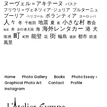
ヌーヴェル＝アキテーヌ
バスク
フリウリ＝ヴェネツィア･ジュリア
ブルターニュ
ボランティア
プーリア
ペリゴール
ヨーロッパ
人々
小さな村
地震
教会
冬
夏
千枚田
夜
海外レンタカー
港
犬
海
本
歩行者天国
散策
町
街
能登
輪島
都市
珠洲
花
鉄道
町野
遺跡
風景
Home
Photo Gallery
Books
Photo Essay＋
Graphical Photo Art
Contact
Profile
Instagram