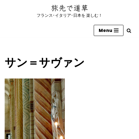
フランス･イタリア･日本を 楽しむ！
コ
ン
Menu
テ
ン
ツ
へ
サン＝サヴァン
ス
キ
ッ
プ