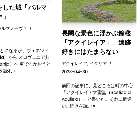
をした城「パルマ
ァ」
パルマノーヴァ
長閑な景色に浮かぶ鐘楼
2
「アクイレイア」。遺跡
とになるが、ヴェネツィ
好きにはたまらない
zia）から スロヴェニア共
アクイレイア
,
イタリア
venija）へ 車で向かおうと
を読む »
2023-04-30
前回の記事に、見どころは町の中心
「アクイレイア大聖堂（Basilica di
Aquileia）」と書いた。それに間違
い…
続きを読む »