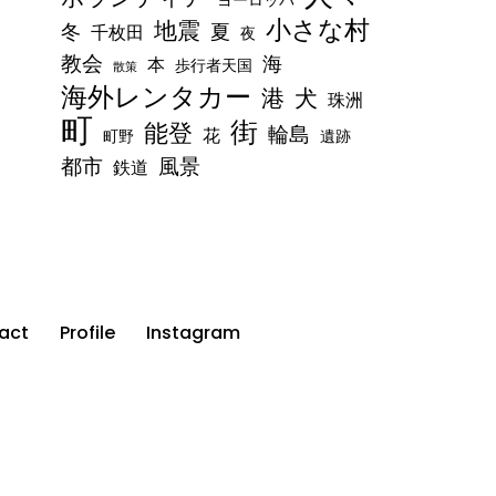
ヨーロッパ
小さな村
地震
冬
夏
千枚田
夜
教会
海
本
歩行者天国
散策
海外レンタカー
港
犬
珠洲
町
街
能登
輪島
花
町野
遺跡
都市
風景
鉄道
act
Profile
Instagram