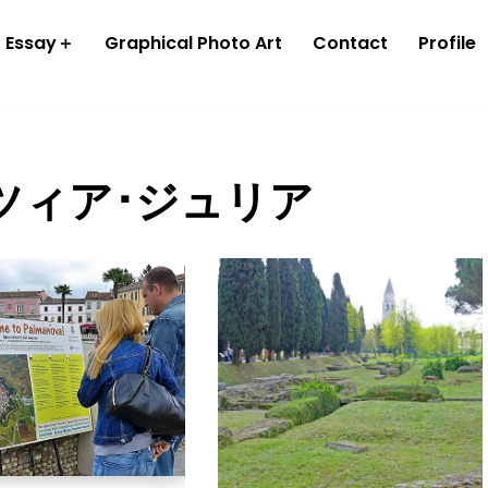
o Essay＋
Graphical Photo Art
Contact
Profile
ツィア･ジュリア