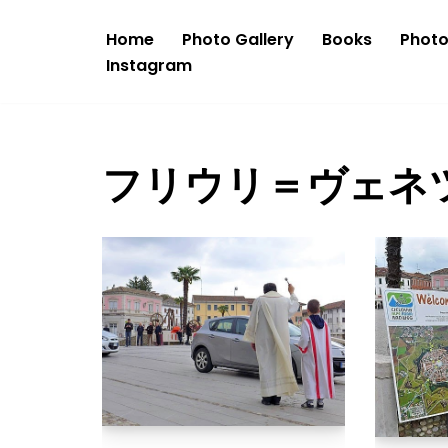
Home
Photo Gallery
Books
Phot
コ
Instagram
ン
テ
ン
ツ
フリウリ＝ヴェネ
へ
ス
キ
ッ
プ