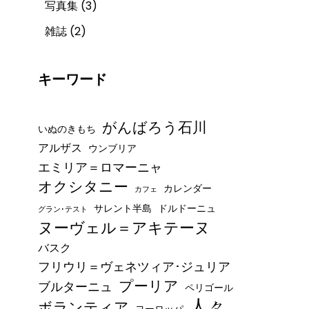
写真集
(3)
雑誌
(2)
キーワード
がんばろう石川
いぬのきもち
アルザス
ウンブリア
エミリア＝ロマーニャ
オクシタニー
カレンダー
カフェ
サレント半島
ドルドーニュ
グラン･テスト
ヌーヴェル＝アキテーヌ
バスク
フリウリ＝ヴェネツィア･ジュリア
プーリア
ブルターニュ
ペリゴール
人々
ボランティア