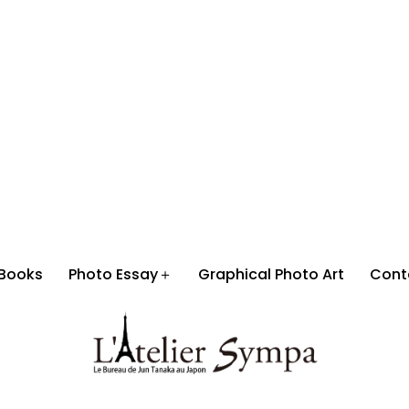
Books
Photo Essay＋
Graphical Photo Art
Cont