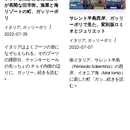
が長閑な旧市街。漁業と海
リゾートの町、ガッリーポ
リ
サレント半島西岸、ガッリ
ーポリで見た、変則版ロミ
イタリア
,
ガッリーポリ
オとジュリエット
2022-07-25
イタリア
,
ガッリーポリ
イタリアはよくブーツの形に
2022-07-07
なぞらえられる。そのブーツ
の踵部分、チャンキーヒール
南イタリア、サレント半島
の先っちょの チョイ内側の辺
（Penisola Salentina）の西
りに、ガッリー…
続きを読む
岸、イオニア海（Mar Ionio）
»
に面した町「ガッ…
続きを読
む »