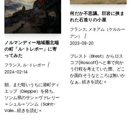
何だか不思議。巨岩に挟ま
れた石造りの小屋
フランス
,
メネアム（ケルルー
アン）
ノルマンディー地域圏北端
2023-08-20
の町「ル･トレポー」に寄
ってみた
ブレスト（Brest）からロス
コフ(Roscoff)へと車で向か
フランス
,
ル･トレポー
う行程を考えていた際、どこ
2024-02-14
か面白そうなところは無いか
なぁ…
続きを読む »
朝、まだ暗いうちに港町ディ
エップ（Dieppe）を発ち、
ソンム県のサン＝ヴァレリー
＝シュル＝ソンム（Saint-
Vale…
続きを読む »