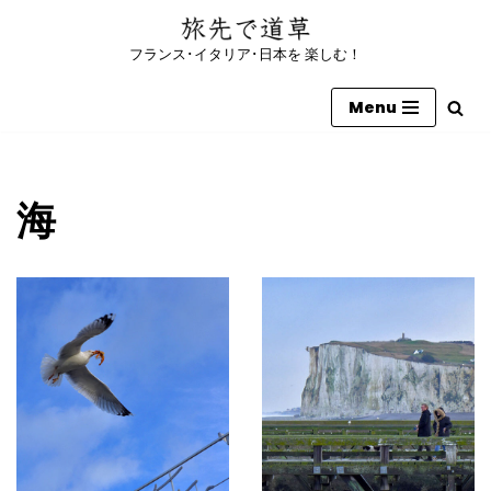
フランス･イタリア･日本を 楽しむ！
コ
ン
Menu
テ
ン
ツ
へ
海
ス
キ
ッ
プ