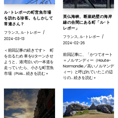
ル･トレポーの町営魚市場
英仏海峡、断崖絶壁の海岸
を訪れる珍客。もしかして
線の合間にある町「ル･ト
常連さん？
レポー」
フランス
,
ル･トレポー
フランス
,
ル･トレポー
2024-03-13
2024-02-26
＜前回記事の続きです＞ 町
前回記事に、「かつてオート
を出るため 車をUターンさせ
＝ノルマンディー（Haute-
ようと、港湾沿いの一本道を
Normandie／高いノルマンデ
走っていたら、小さな町営魚
ィー）と呼ばれていたこの辺
市場（Pois…
続きを読む »
りの…
続きを読む »