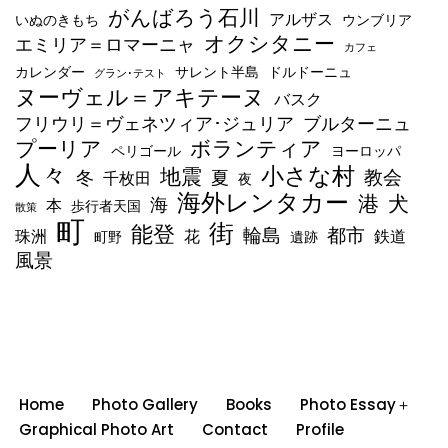
がんばろう石川
アルザス
いぬのきもち
ウンブリア
オクシタニー
エミリア＝ロマーニャ
カフェ
カレンダー
サレント半島
ドルドーニュ
グラン･テスト
ヌーヴェル＝アキテーヌ
バスク
フリウリ＝ヴェネツィア･ジュリア
ブルターニュ
ボランティア
プーリア
ペリゴール
ヨーロッパ
人々
小さな村
地震
教会
冬
夏
千枚田
夜
海外レンタカー
港
犬
海
本
歩行者天国
散策
町
街
能登
輪島
都市
珠洲
花
鉄道
町野
遺跡
風景
Home
Photo Gallery
Books
Photo Essay＋
Graphical Photo Art
Contact
Profile