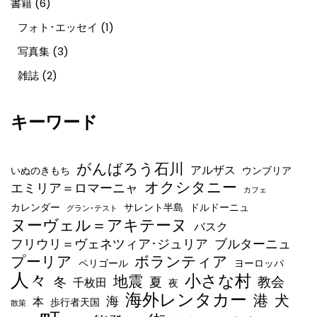
書籍
(6)
フォト･エッセイ
(1)
写真集
(3)
雑誌
(2)
キーワード
がんばろう石川
アルザス
いぬのきもち
ウンブリア
オクシタニー
エミリア＝ロマーニャ
カフェ
カレンダー
サレント半島
ドルドーニュ
グラン･テスト
ヌーヴェル＝アキテーヌ
バスク
フリウリ＝ヴェネツィア･ジュリア
ブルターニュ
ボランティア
プーリア
ペリゴール
ヨーロッパ
人々
小さな村
地震
教会
冬
夏
千枚田
夜
海外レンタカー
港
犬
海
本
歩行者天国
散策