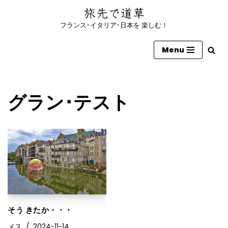
フランス･イタリア･日本を 楽しむ！
コ
ン
Menu
テ
ン
ツ
へ
グラン･テスト
ス
キ
ッ
プ
そう きたか・・・
メス
2024-11-14