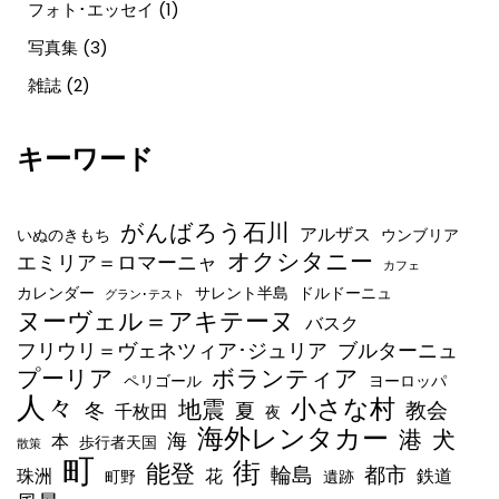
フォト･エッセイ
(1)
写真集
(3)
雑誌
(2)
キーワード
がんばろう石川
アルザス
いぬのきもち
ウンブリア
オクシタニー
エミリア＝ロマーニャ
カフェ
カレンダー
サレント半島
ドルドーニュ
グラン･テスト
ヌーヴェル＝アキテーヌ
バスク
フリウリ＝ヴェネツィア･ジュリア
ブルターニュ
ボランティア
プーリア
ペリゴール
ヨーロッパ
人々
小さな村
地震
教会
冬
夏
千枚田
夜
海外レンタカー
港
犬
海
本
歩行者天国
散策
町
街
能登
輪島
都市
珠洲
花
鉄道
町野
遺跡