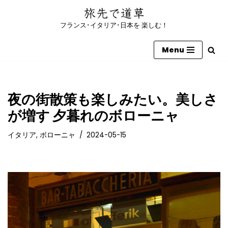
フランス･イタリア･日本を 楽しむ！
コ
ン
Menu
テ
ン
ツ
へ
夜の街散策も楽しみたい。美しさ
ス
が増す 夕暮れのボローニャ
キ
ッ
イタリア
,
ボローニャ
2024-05-15
プ